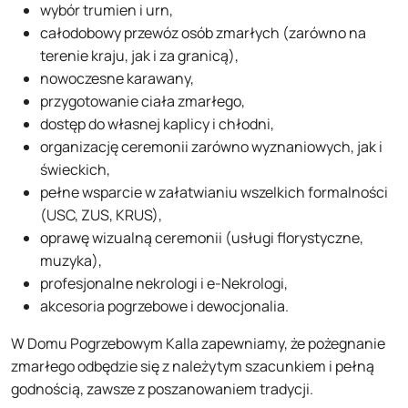
wybór trumien i urn,
całodobowy przewóz osób zmarłych (zarówno na
terenie kraju, jak i za granicą),
nowoczesne karawany,
przygotowanie ciała zmarłego,
dostęp do własnej kaplicy i chłodni,
organizację ceremonii zarówno wyznaniowych, jak i
świeckich,
pełne wsparcie w załatwianiu wszelkich formalności
(USC, ZUS, KRUS),
oprawę wizualną ceremonii (usługi florystyczne,
muzyka),
profesjonalne nekrologi i e-Nekrologi,
akcesoria pogrzebowe i dewocjonalia.
W Domu Pogrzebowym Kalla zapewniamy, że pożegnanie
zmarłego odbędzie się z należytym szacunkiem i pełną
godnością, zawsze z poszanowaniem tradycji.